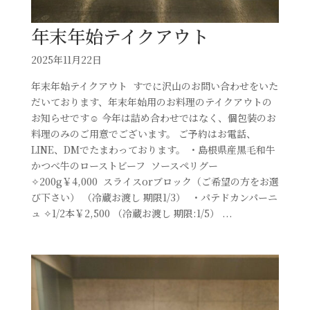
年末年始テイクアウト⁡
2025年11月22日
年末年始テイクアウト⁡ ⁡⁡ ⁡すでに沢山のお問い合わせをいた
だいております、年末年始用のお料理のテイクアウトの
お知らせです☺️⁡ ⁡今年は詰め合わせではなく、個包装のお
料理のみのご用意でございます。⁡ ご予約はお電話、
LINE、DMでたまわっております。 ・島根県産黒毛和牛
かつべ牛のローストビーフ⁡ ⁡ ソースペリグー ⁡ ⁡
✧︎200g￥4,000 ⁡ スライスorブロック（ご希望の方をお選
び下さい） （冷蔵お渡し 期限1/3） ⁡ ⁡・パテドカンパーニ
ュ ✧︎1/2本￥2,500 （冷蔵お渡し 期限:1/5） ⁡...