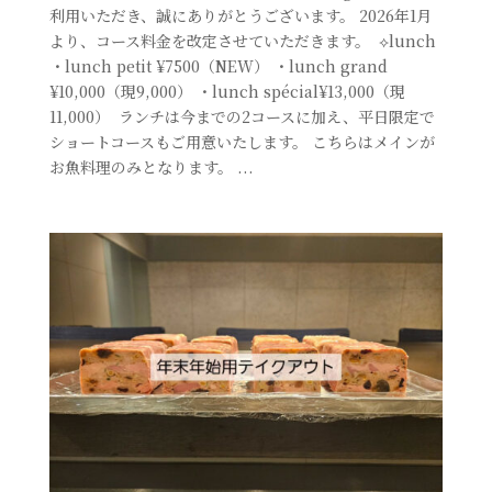
利用いただき、誠にありがとうございます。⁡ ⁡2026年1月
より、コース料金を改定させていただきます。⁡ ⁡⁡ ⁡︎︎⟡lunch⁡⁡
⁡・lunch petit ¥7500（NEW） ⁡・lunch grand
¥10,000（現9,000）⁡ ⁡・lunch spécial¥13,000（現
11,000）⁡ ⁡⁡⁡ ⁡ランチは今までの2コースに加え、平日限定で
ショートコースもご用意いたします。⁡ ⁡こちらはメインが
お魚料理のみとなります。⁡ ⁡⁡...